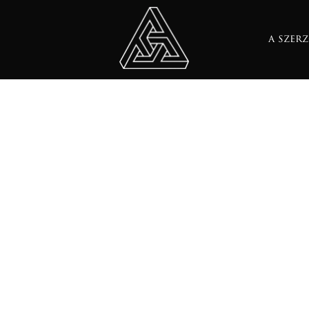
m
a szer
 perc
lekvésnek, a gondolkodásnak és a megi
olvasási idő:
0 perc
amelyekből a mezonok és a barionok felé