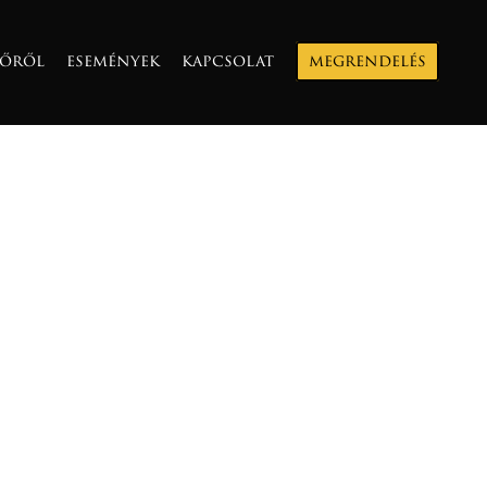
zőről
események
kapcsolat
megrendelés
smerésnek hordozója, ami mindennek
pülnek. ...