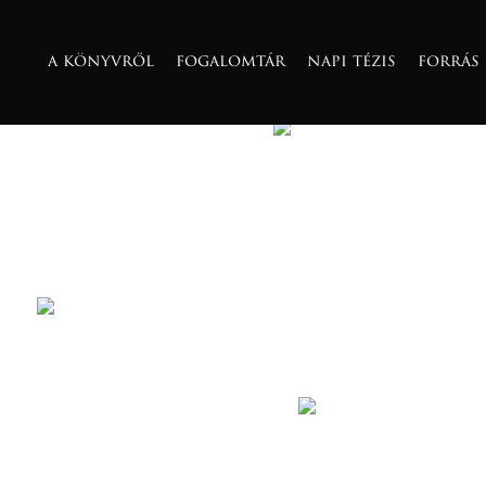
szubjektu
a könyvről
fogalomtár
napi tézis
forrás
közzéve:
2024-08-04
olvasási idő:
~0
metafizikai értelemben minden cse
alapul szolgál.
további cikkeink
kvark
közzétéve:
2024-08-04
a kvarkok azok az elemi részecskék, 
elolvasom